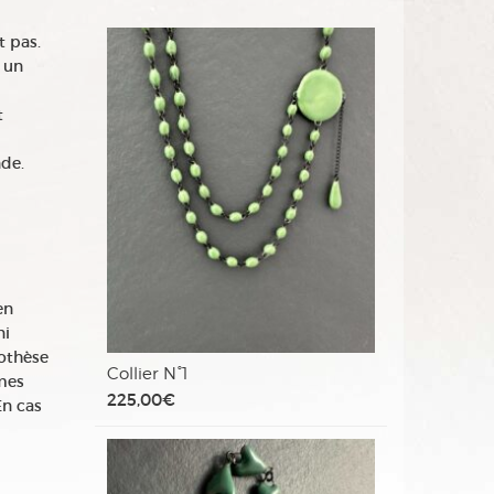
t pas.
 un
t
de.
en
ni
pothèse
Collier N°1
mes
225,00
€
En cas