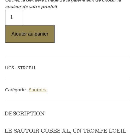
couleur de votre produit
quantité
de
Sautoir
Ajouter au panier
Cubes
XL
UGS :
STRCBL1
Catégorie :
Sautoirs
DESCRIPTION
LE SAUTOIR CUBES XL, UN TROMPE L'OEIL