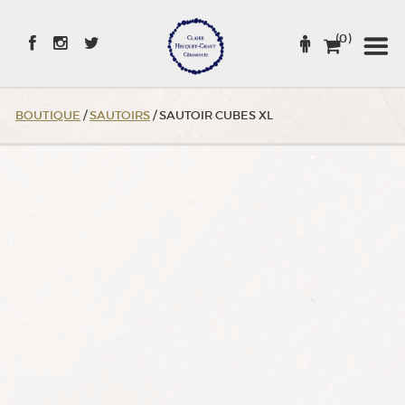
Skip
to
(0)
Content
BOUTIQUE
/
SAUTOIRS
/ SAUTOIR CUBES XL