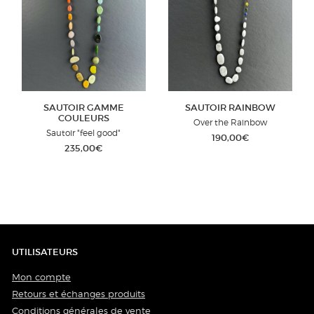
SAUTOIR GAMME
SAUTOIR RAINBOW
COULEURS
Over the Rainbow
Sautoir "feel good"
190,00
€
235,00
€
UTILISATEURS
Mon compte
Retours et échanges produits
Conditions générales de vente