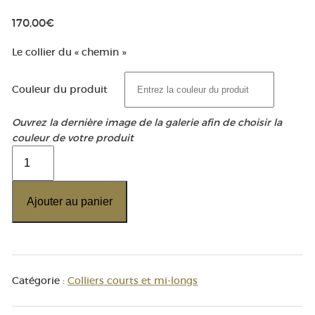
170,00
€
Le collier du « chemin »
Couleur du produit
Ouvrez la dernière image de la galerie afin de choisir la
couleur de votre produit
quantité
de
Collier
Ajouter au panier
Saint
Jacques
de
Compostelle
Catégorie :
Colliers courts et mi-longs