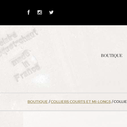
Skip
to
Content
BOUTIQUE
BOUTIQUE
/
COLLIERS COURTS ET MI-LONGS
/ COLLI