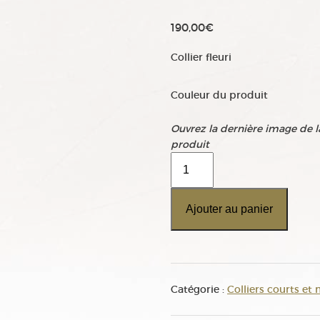
190,00
€
Collier fleuri
Couleur du produit
Ouvrez la dernière image de la
produit
quantité
de
Collier
Ajouter au panier
Liberty
Catégorie :
Colliers courts et