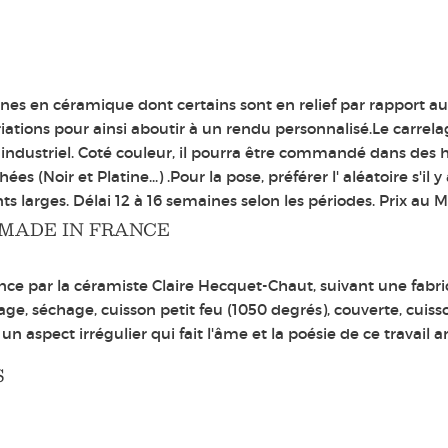
es en céramique dont certains sont en relief par rapport aux
ariations pour ainsi aboutir à un rendu personnalisé.Le carre
e industriel. Coté couleur, il pourra être commandé dans des
s (Noir et Platine...) .Pour la pose, préférer l' aléatoire s'il 
s larges. Délai 12 à 16 semaines selon les périodes. Prix au 
 MADE IN FRANCE
nce par la céramiste Claire Hecquet-Chaut, suivant une fabric
ge, séchage, cuisson petit feu (1050 degrés), couverte, cuis
 aspect irrégulier qui fait l'âme et la poésie de ce travail ar
S