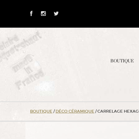
Skip
to
Content
BOUTIQUE
BOUTIQUE
/
DÉCO CÉRAMIQUE
/ CARRELAGE HEXAG