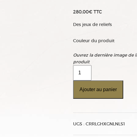
280,00
€
TTC
Des jeux de reliefs
Couleur du produit
Ouvrez la dernière image de la
produit
quantité
de
Carrelage
Ajouter au panier
hexagonal
Nils
UGS :
CRRLGHXGNLNLS1