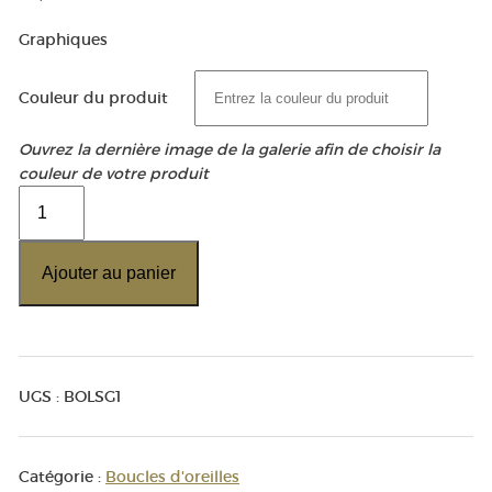
Graphiques
Couleur du produit
Ouvrez la dernière image de la galerie afin de choisir la
couleur de votre produit
quantité
de
Boucles
Ajouter au panier
d'oreilles
Losanges
UGS :
BOLSG1
Catégorie :
Boucles d'oreilles