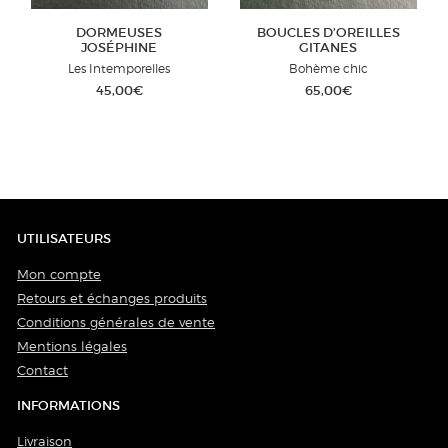
DORMEUSES
BOUCLES D’OREILLES
JOSÉPHINE
GITANES
Les Intemporelles
Bohème chic
45,00
€
65,00
€
UTILISATEURS
Mon compte
Retours et échanges produits
Conditions générales de vente
Mentions légales
Contact
INFORMATIONS
Livraison