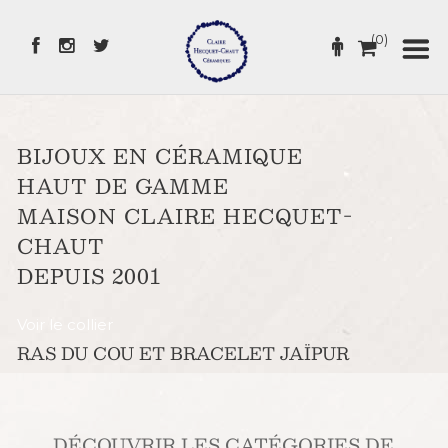
Skip
to
(0)
Content
BIJOUX EN CÉRAMIQUE
HAUT DE GAMME
MAISON CLAIRE HECQUET-
CHAUT
DEPUIS 2001
Voir le collier
RAS DU COU ET BRACELET JAÏPUR
DÉCOUVRIR LES CATÉGORIES DE