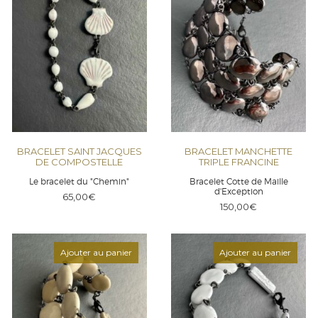
BRACELET SAINT JACQUES
BRACELET MANCHETTE
DE COMPOSTELLE
TRIPLE FRANCINE
Le bracelet du "Chemin"
Bracelet Cotte de Maille
d'Exception
65,00
€
150,00
€
Ajouter au panier
Ajouter au panier