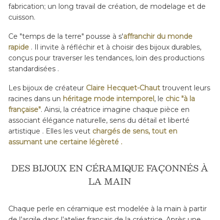
fabrication; un long travail de création, de modelage et de
cuisson.
Ce "temps de la terre" pousse à s'
affranchir du monde
rapide
. Il invite à réfléchir et à choisir des bijoux durables,
conçus pour traverser les tendances, loin des productions
standardisées .
Les bijoux de créateur
Claire Hecquet-Chaut
trouvent leurs
racines dans un
héritage mode intemporel
, le
chic "à la
française"
. Ainsi, la créatrice imagine chaque pièce en
associant élégance naturelle, sens du détail et liberté
artistique . Elles les veut
chargés de sens, tout en
assumant une certaine légèreté .
DES BIJOUX EN CÉRAMIQUE FAÇONNÉS À
LA MAIN
Chaque perle en céramique est modelée à la main à partir
de l’argile dans l’atelier français de la créatrice. Après une