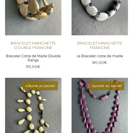
BRACELET MANCHETTE
BRACELET MANCHETTE
DOUBLE FRANCINE
FRANCINE
Bracelet Cotte de Maille Double
Le Bracelet cotte de maille
Rangs
80,00
€
110,00
€
Ajouter au panier
Ajouter au panier